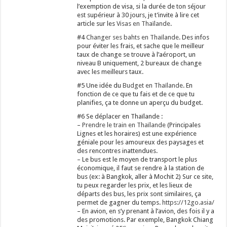
avoir
l’exemption de visa, si la durée de ton séjour
l'air
est supérieur à 30 jours, je t’invite à lire cet
un
peu
article sur les
Visas en Thaïlande
.
dépassés
#4
Changer ses bahts en Thaïlande
. Des infos
mais
pour éviter les frais, et sache que le meilleur
n'ont
pas
taux de change se trouve à l’aéroport, un
l'air
niveau B uniquement, 2 bureaux de change
mauvais.
avec les meilleurs taux.
Malheureusement,
cela
#5 Une idée du
Budget en Thaïlande
. En
signifie
fonction de ce que tu fais et de ce que tu
également
planifies, ça te donne un aperçu du budget.
que
plus
#6 Se déplacer en Thaïlande :
de
–
Prendre le train en Thaïlande
(Principales
personnes
Lignes et les horaires) est une expérience
sont
géniale pour les amoureux des paysages et
susceptibles
des rencontres inattendues.
d'être
– Le bus est le moyen de transport le plus
touchées
en
économique, il faut se rendre à la station de
termes
bus (ex: à Bangkok, aller à Mochit 2) Sur ce site,
de
tu peux regarder les prix, et les lieux de
jeu
départs des bus, les prix sont similaires, ça
compulsif.
permet de gagner du temps.
https://12go.asia/
Meilleures
– En avion, en s’y prenant à l’avion, des fois il y a
cours
des promotions. Par exemple, Bangkok Chiang
de