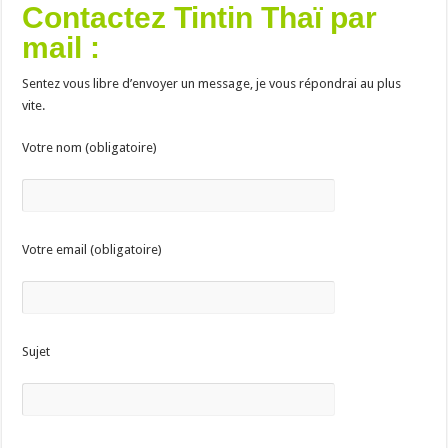
Condition
Contactez Tintin Thaï par
De
Mise
mail :
2026
Retirez
Vite
Sentez vous libre d’envoyer un message, je vous répondrai au plus
-
vite.
C'est
grâce
au
Votre nom (obligatoire)
casino
qui
achète
une
couverture
supplémentaire
contre
Votre email (obligatoire)
les
maladies
transmissibles.
Crash
Crypto
Game
2026
Sujet
Dépôt
Instantané
:
Le
casino
s'engage
à