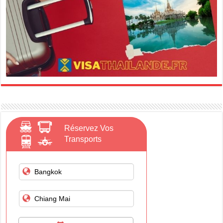
Réservez Vos
Transports