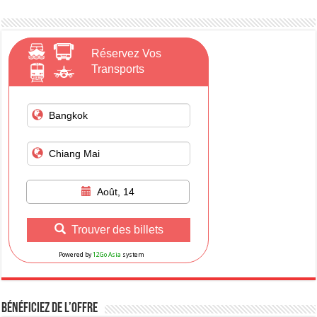
de
prendre
en
compte
les
Réservez Vos
éléments
Transports
suivants
lors
de
la
recherche
d'un
casino
en
ligne.
Coin
Flip
Casino
Août, 14
2026
Dépôt
Instantané
:
Trouver des billets
Je
ne
pouvais
Powered by
12Go Asia
system
trouver
nulle
part
combien
en
Bénéficiez de l’Offre
jetons