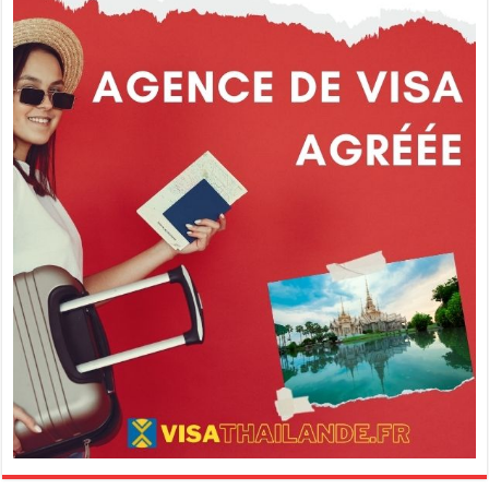
renforcement
du
contrôleur
et
il
n'y
a
pas
d'achats
intégrés
à
l'application.
Blackjack
En
Ligne
2026
Classés
Pour
2026
-
Bien
que
beaucoup
soient
sûrs
et
équitables,
il
est
important