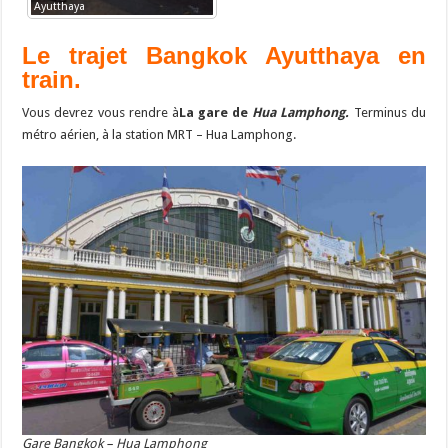
Ayutthaya
marques
commerciales
d'Apple.
Le trajet Bangkok Ayutthaya en
Casino
Bonus
train.
Gratuit
2026
Vous devrez vous rendre à
La gare de
Hua Lamphong.
Terminus du
Offres
Exclusives
métro aérien, à la station MRT – Hua Lamphong.
Bien
qu'il
n'indique
pas
comment
cela
est
déclenché,
il
semblerait
logique
qu'il
soit
gagné
en
remplissant
les
rouleaux
de
symboles
empilés
Gare Bangkok – Hua Lamphong