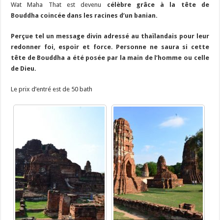
Wat Maha That est devenu
célèbre grâce à la tête de
Bouddha coincée dans les racines d’un banian.
Perçue tel un message divin adressé au thaïlandais pour leur
redonner foi, espoir et force. Personne ne saura si cette
tête de Bouddha a été posée par la main de l’homme ou celle
de Dieu.
Le prix d’entré est de 50 bath