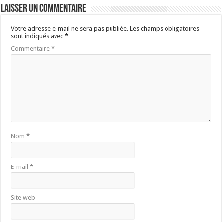
Laisser un commentaire
Votre adresse e-mail ne sera pas publiée.
Les champs obligatoires
sont indiqués avec
*
Commentaire
*
Nom
*
E-mail
*
Site web