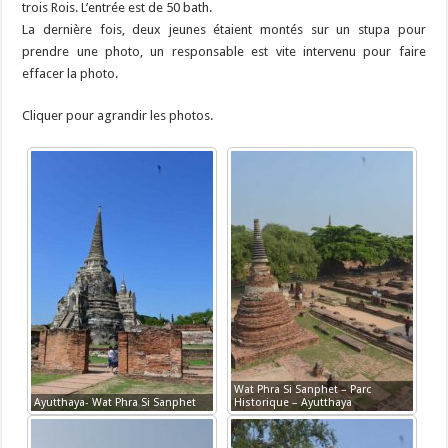
trois Rois. L’entrée est de 50 bath.
La dernière fois, deux jeunes étaient montés sur un stupa pour
prendre une photo, un responsable est vite intervenu pour faire
effacer la photo.
Cliquer pour agrandir les photos.
Wat Phra Si Sanphet – Parc
Ayutthaya- Wat Phra Si Sanphet
Historique – Ayutthaya