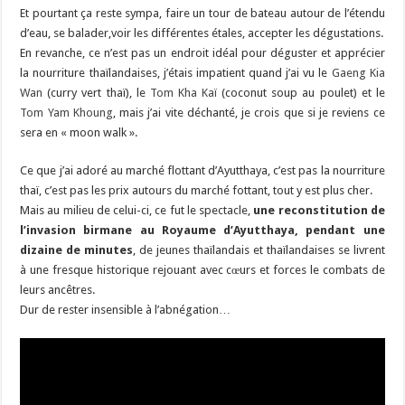
Et pourtant ça reste sympa, faire un tour de bateau autour de l’étendu
d’eau, se balader,voir les différentes étales, accepter les dégustations.
En revanche, ce n’est pas un endroit idéal pour déguster et apprécier
la nourriture thaïlandaises, j’étais impatient quand j’ai vu le
Gaeng Kia
Wan
(curry vert thaï), le
Tom Kha Kaï
(coconut soup au poulet) et le
Tom Yam Khoung
, mais j’ai vite déchanté, je crois que si je reviens ce
sera en « moon walk ».
Ce que j’ai adoré au marché flottant d’Ayutthaya, c’est pas la nourriture
thaï, c’est pas les prix autours du marché fottant, tout y est plus cher.
Mais au milieu de celui-ci, ce fut le spectacle,
une reconstitution de
l’invasion birmane au Royaume d’Ayutthaya, pendant une
dizaine de minutes
, de jeunes thaïlandais et thaïlandaises se livrent
à une fresque historique rejouant avec cœurs et forces le combats de
leurs ancêtres.
Dur de rester insensible à l’abnégation…