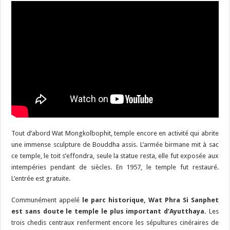
Tout d’abord Wat Mongkolbophit, temple encore en activité qui abrite
une immense sculpture de Bouddha assis. L’armée birmane mit à sac
ce temple, le toit s’effondra, seule la statue resta, elle fut exposée aux
intempéries pendant de siècles. En 1957, le temple fut restauré.
L’entrée est gratuite.
Communément appelé
le parc historique, Wat Phra Si Sanphet
est sans doute le temple le plus important d’Ayutthaya.
Les
trois chedis centraux renferment encore les sépultures cinéraires de