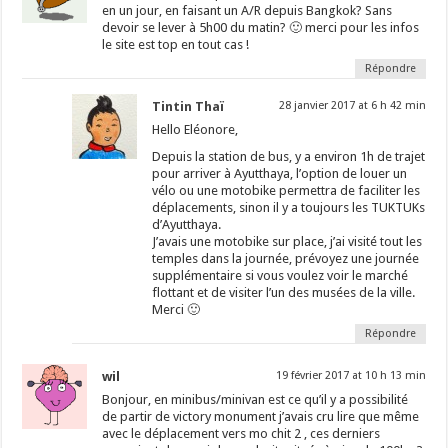
en un jour, en faisant un A/R depuis Bangkok? Sans
devoir se lever à 5h00 du matin? 🙂 merci pour les infos
le site est top en tout cas !
Répondre
Tintin Thaï
28 janvier 2017 at 6 h 42 min
Hello Eléonore,
Depuis la station de bus, y a environ 1h de trajet
pour arriver à Ayutthaya, l’option de louer un
vélo ou une motobike permettra de faciliter les
déplacements, sinon il y a toujours les TUKTUKs
d’Ayutthaya.
J’avais une motobike sur place, j’ai visité tout les
temples dans la journée, prévoyez une journée
supplémentaire si vous voulez voir le marché
flottant et de visiter l’un des musées de la ville.
Merci 🙂
Répondre
wil
19 février 2017 at 10 h 13 min
Bonjour, en minibus/minivan est ce qu’il y a possibilité
de partir de victory monument j’avais cru lire que même
avec le déplacement vers mo chit 2 , ces derniers