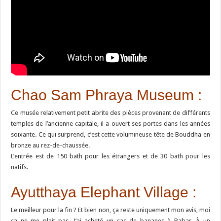
Chao Sam Phraya Museum :
Ce musée relativement petit abrite des pièces provenant de différents
temples de l’ancienne capitale, il a ouvert ses portes dans les années
soixante. Ce qui surprend, c’est cette volumineuse tête de Bouddha en
bronze au rez-de-chaussée.
L’entrée est de 150 bath pour les étrangers et de 30 bath pour les
natifs.
Ayutthaya Elephant Village :
Le meilleur pour la fin ? Et bien non, ça reste uniquement mon avis, moi
ça ne me plait pas. J’ai acheté un sac de bananes à Babar. À un