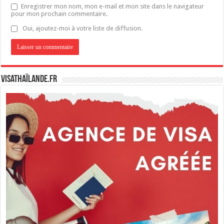
Enregistrer mon nom, mon e-mail et mon site dans le navigateur
pour mon prochain commentaire.
Oui, ajoutez-moi à votre liste de diffusion.
VisaThaïlande.fr