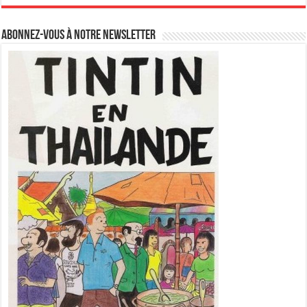
Abonnez-vous à notre newsletter